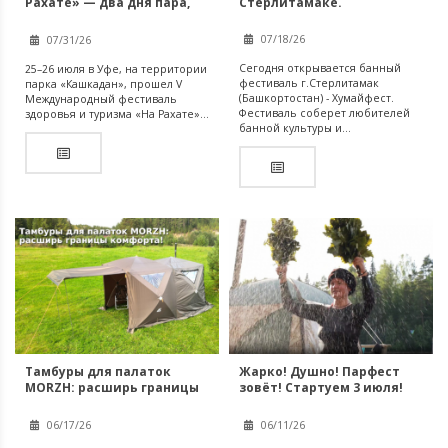
Стерлитамаке.
Рахате» — два дня пара,
эмоций и банных
традиций
07/18/26
07/31/26
Сегодня открывается банный
25–26 июля в Уфе, на территории
фестиваль г.Стерлитамак
парка «Кашкадан», прошел V
(Башкортостан) - Хумайфест.
Международный фестиваль
Фестиваль соберет любителей
здоровья и туризма «На Рахате»...
банной культуры и...
Тамбуры для палаток
Жарко! Душно! Парфест
MORZH: расширь границы
зовёт! Стартуем 3 июля!
комфорта!
06/17/26
06/11/26