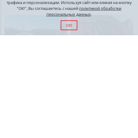
трафика и персонализации. Используя сайт или кликая на кнопку
"ОК!", Вы соглашаетесь с нашей
политикой обработки
персональных данных
.
ОК!
Мобильная баня недорого:
Осторожно: подделки
как выбрать и где купить
бань-палаток! Как
распознать настоящий
MORZH?
07/31/25
05/06/25
Кто сказал, что настоящая
Бренд MORZH давно стал
русская баня должна
синонимом надёжности и
обязательно стоять на
комфорта среди любителей
фундаменте и растапливаться
бани на свежем воздухе. Однако
дровами в течение нескольких
с увеличением его
часов?...
популярности...