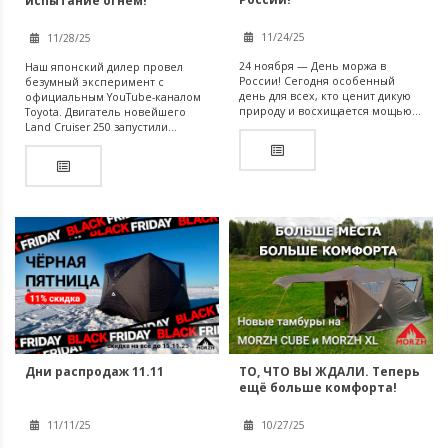
испытание огнем!
11/24/25
11/28/25
24 ноября — День моржа в
Наш японский дилер провел
России! Сегодня особенный
безумный эксперимент с
день для всех, кто ценит дикую
официальным YouTube-каналом
природу и восхищается мощью...
Toyota. Двигатель новейшего
Land Cruiser 250 запустили...
Дни распродаж 11.11
ТО, ЧТО ВЫ ЖДАЛИ. Теперь
ещё больше комфорта!
11/11/25
10/27/25