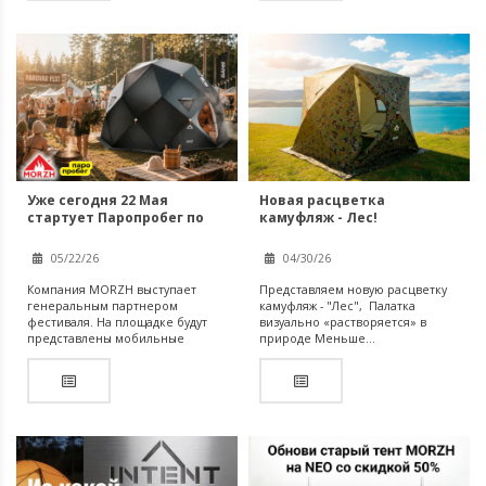
Уже сегодня 22 Мая
Новая расцветка
стартует Паропробег по
камуфляж - Лес!
России, теперь с MORZH!
Первый передвижной
05/22/26
04/30/26
банный фестиваль России.
Компания MORZH выступает
Представляем новую расцветку
генеральным партнером
камуфляж - "Лес", Палатка
фестиваля. На площадке будут
визуально «растворяется» в
представлены мобильные
природе Меньше...