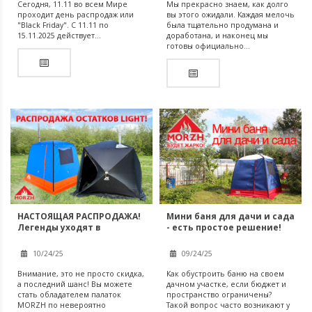
Сегодня, 11.11 во всем Мире
Мы прекрасно знаем, как долго
проходит день распродаж или
вы этого ожидали. Каждая мелочь
"Black Friday". С 11.11 по
была тщательно продумана и
15.11.2025 действует...
доработана, и наконец мы
готовы официально...
НАСТОЯЩАЯ РАСПРОДАЖА!
Мини баня для дачи и сада
Легенды уходят в
- есть простое решение!
историю...
10/24/25
09/24/25
Внимание, это не просто скидка,
Как обустроить баню на своем
а последний шанс! Вы можете
дачном участке, если бюджет и
стать обладателем палаток
пространство ограничены?
MORZH по невероятно
Такой вопрос часто возникают у