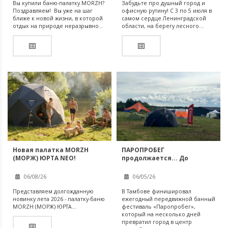
Вы купили баню-палатку MORZH?
Забудьте про душный город и
Поздравляем! Вы уже на шаг
офисную рутину! С 3 по 5 июля в
ближе к новой жизни, в которой
самом сердце Ленинградской
отдых на природе неразрывно...
области, на берегу лесного...
Новая палатка MORZH
ПАРОПРОБЕГ
(МОРЖ) ЮРТА NEO!
продолжается... До
встречи в ЯЛТЕ!
06/08/26
06/05/26
Представляем долгожданную
В Тамбове финишировал
новинку лета 2026 - палатку-баню
ежегодный передвижной банный
MORZH (МОРЖ) ЮРТА...
фестиваль «Паропробег»,
который на несколько дней
превратил город в центр