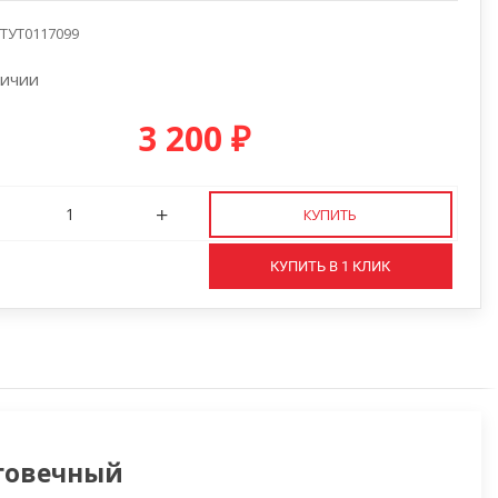
УТУТ0117099
личии
3 200
₽
КУПИТЬ
КУПИТЬ В 1 КЛИК
говечный