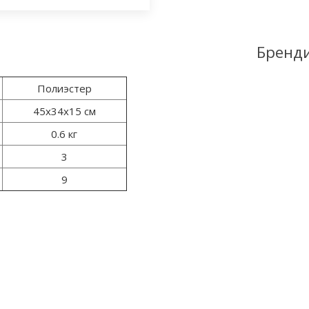
Бренд
Полиэстер
45х34х15 см
0.6 кг
3
9