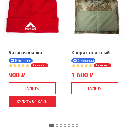
Вязаная шапка
Коврик пляжный
MORZH
В наличии
В наличии
1 оценка
1 оценка
900
1 600
₽
₽
КУПИТЬ
КУПИТЬ
КУПИТЬ В 1 КЛИК