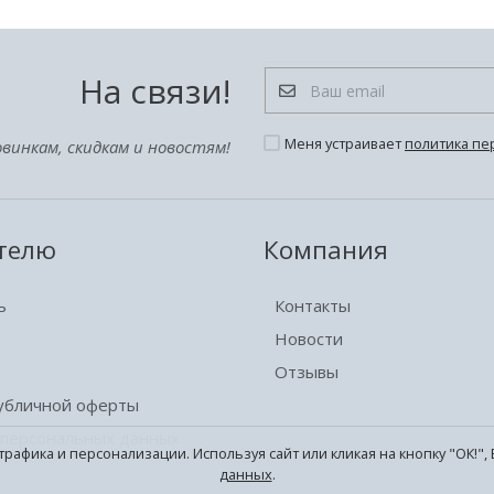
На связи!
Меня устраивает
политика пе
винкам, скидкам и новостям!
телю
Компания
ь
Контакты
Новости
Отзывы
публичной оферты
 персональных данных
трафика и персонализации. Используя сайт или кликая на кнопку "ОК!"
данных
.