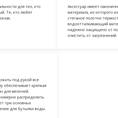
альности для тех, кто
Аксессуар имеет лаконичн
й. Те, кто любят
материала, из которого и
юкзак.
стеганое полотно термост
водоотталкивающий матер
надежно защищено от поп
очистить от загрязнений.
ржать под рукой все
у обеспечивает крепкая
н для мелочей.
вномерно распределить
ет три основных
ение для бутылки воды.